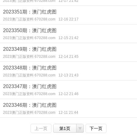
2023澳门正版资料 670288.com
12-17 21:42
2023351期：澳门红虎图
2023澳门正版资料 670288.com
12-16 22:17
2023350期：澳门红虎图
2023澳门正版资料 670288.com
12-15 21:42
2023349期：澳门红虎图
2023澳门正版资料 670288.com
12-14 21:45
2023348期：澳门红虎图
2023澳门正版资料 670288.com
12-13 21:43
2023347期：澳门红虎图
2023澳门正版资料 670288.com
12-12 21:46
2023346期：澳门红虎图
2023澳门正版资料 670288.com
12-11 21:44
上一页
第1页
下一页