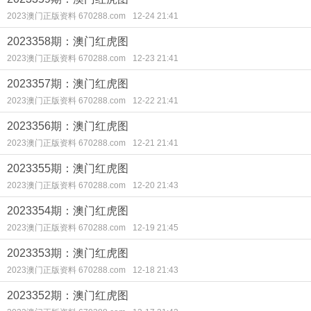
2023澳门正版资料 670288.com
12-24 21:41
2023358期：澳门红虎图
2023澳门正版资料 670288.com
12-23 21:41
2023357期：澳门红虎图
2023澳门正版资料 670288.com
12-22 21:41
2023356期：澳门红虎图
2023澳门正版资料 670288.com
12-21 21:41
2023355期：澳门红虎图
2023澳门正版资料 670288.com
12-20 21:43
2023354期：澳门红虎图
2023澳门正版资料 670288.com
12-19 21:45
2023353期：澳门红虎图
2023澳门正版资料 670288.com
12-18 21:43
2023352期：澳门红虎图