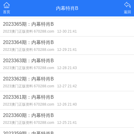
内幕特肖B
首页
返回
2023365期：内幕特肖B
2023澳门正版资料 670288.com
12-30 21:41
2023364期：内幕特肖B
2023澳门正版资料 670288.com
12-29 21:41
2023363期：内幕特肖B
2023澳门正版资料 670288.com
12-28 21:43
2023362期：内幕特肖B
2023澳门正版资料 670288.com
12-27 21:42
2023361期：内幕特肖B
2023澳门正版资料 670288.com
12-26 21:40
2023360期：内幕特肖B
2023澳门正版资料 670288.com
12-25 21:41
2023359期：内幕特肖B