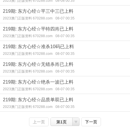
2023澳门正版资料 670288.com
08-08 00:35
219期: 东方心经☆平三中三已上料
2023澳门正版资料 670288.com
08-07 00:35
219期: 东方心经☆平特四肖已上料
2023澳门正版资料 670288.com
08-07 00:35
219期: 东方心经☆准杀10码已上料
2023澳门正版资料 670288.com
08-07 00:35
219期: 东方心经☆无错杀肖已上料
2023澳门正版资料 670288.com
08-07 00:35
219期: 东方心经☆绝杀一波已上料
2023澳门正版资料 670288.com
08-07 00:35
219期: 东方心经☆品质单双已上料
2023澳门正版资料 670288.com
08-07 00:35
上一页
第1页
下一页