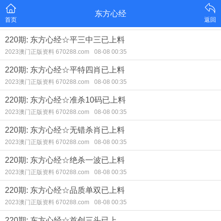
东方心经
首页
返回
220期: 东方心经☆平三中三已上料
2023澳门正版资料 670288.com
08-08 00:35
220期: 东方心经☆平特四肖已上料
2023澳门正版资料 670288.com
08-08 00:35
220期: 东方心经☆准杀10码已上料
2023澳门正版资料 670288.com
08-08 00:35
220期: 东方心经☆无错杀肖已上料
2023澳门正版资料 670288.com
08-08 00:35
220期: 东方心经☆绝杀一波已上料
2023澳门正版资料 670288.com
08-08 00:35
220期: 东方心经☆品质单双已上料
2023澳门正版资料 670288.com
08-08 00:35
220期: 东方心经☆首创三头已上