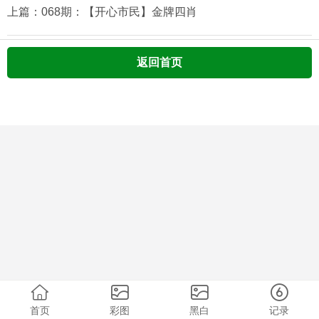
上篇：068期：【开心市民】金牌四肖
返回首页
首页
彩图
黑白
记录